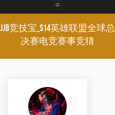
JJB竞技宝_S14英雄联盟全球总
决赛电竞赛事竞猜