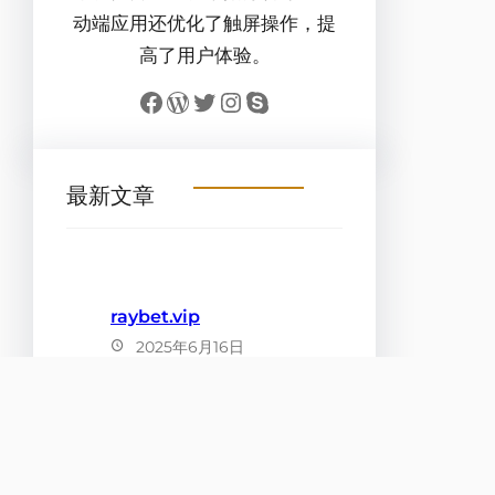
动端应用还优化了触屏操作，提
高了用户体验。
Facebook
WordPress
Twitter
Instagram
Skype
最新文章
raybet.vip
2025年6月16日
s15买彩票吗？
2025年6月10日
lpl比赛在哪里投注