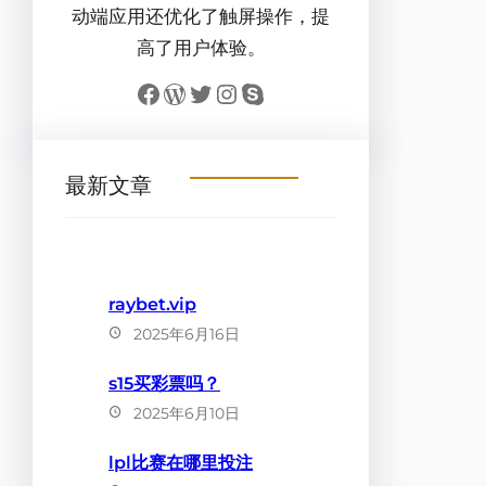
动端应用还优化了触屏操作，提
高了用户体验。
Facebook
WordPress
Twitter
Instagram
Skype
最新文章
raybet.vip
2025年6月16日
s15买彩票吗？
2025年6月10日
lpl比赛在哪里投注