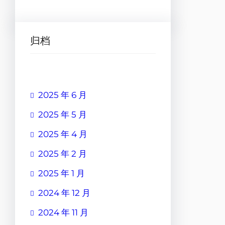
归档
2025 年 6 月
2025 年 5 月
2025 年 4 月
2025 年 2 月
2025 年 1 月
2024 年 12 月
2024 年 11 月