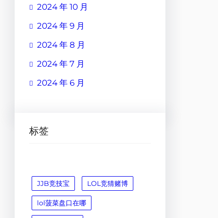
2024 年 10 月
2024 年 9 月
2024 年 8 月
2024 年 7 月
2024 年 6 月
标签
JJB竞技宝
LOL竞猜赌博
lol菠菜盘口在哪