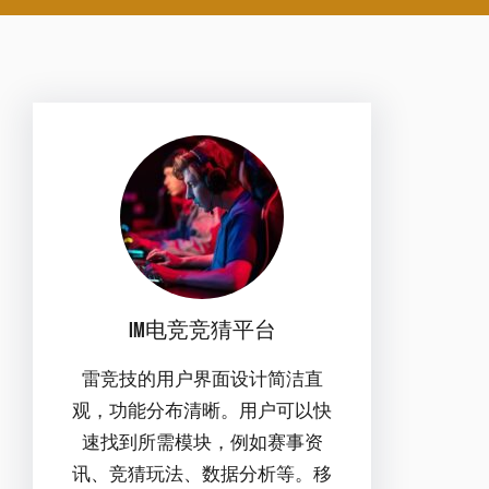
IM电竞竞猜平台
雷竞技的用户界面设计简洁直
观，功能分布清晰。用户可以快
速找到所需模块，例如赛事资
讯、竞猜玩法、数据分析等。移