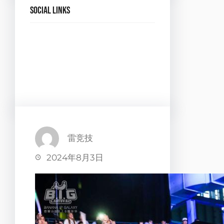
Social Links
Facebook
Twitter
LinkedIn
Instagram
雷竞技
2024年8月3日