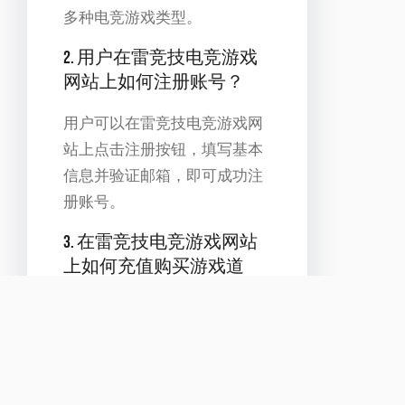
多种电竞游戏类型。
2. 用户在雷竞技电竞游戏
网站上如何注册账号？
用户可以在雷竞技电竞游戏网
站上点击注册按钮，填写基本
信息并验证邮箱，即可成功注
册账号。
3. 在雷竞技电竞游戏网站
上如何充值购买游戏道
具？
用户可以在雷竞技电竞游戏网
站上选择充值方式，如支付
宝、微信支付等进行充值，然