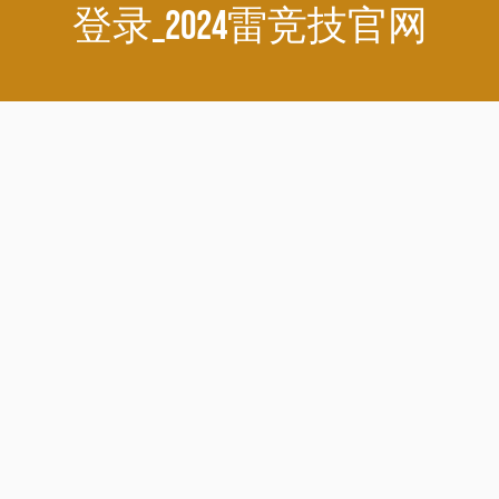
登录_2024雷竞技官网
IM电竞竞猜平台
雷竞技的用户界面设计简洁直