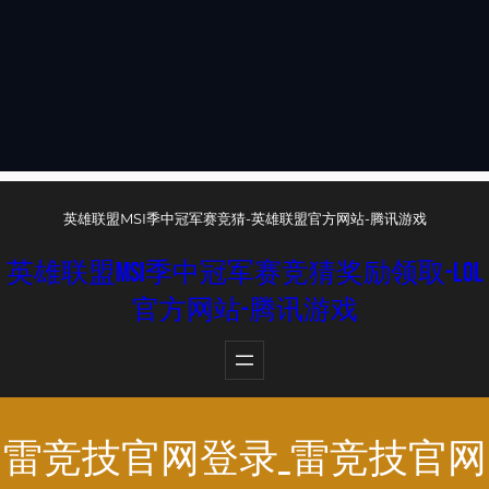
跳
英雄联盟MSI季中冠军赛竞猜-英雄联盟官方网站-腾讯游戏
至
内
英雄联盟MSI季中冠军赛竞猜奖励领取-LOL
容
官方网站-腾讯游戏
雷竞技官网登录_雷竞技官网