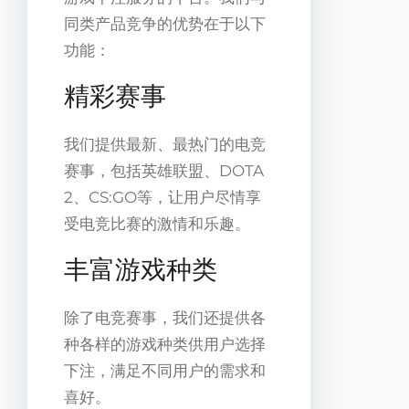
同类产品竞争的优势在于以下
功能：
精彩赛事
我们提供最新、最热门的电竞
赛事，包括英雄联盟、DOTA
2、CS:GO等，让用户尽情享
受电竞比赛的激情和乐趣。
丰富游戏种类
除了电竞赛事，我们还提供各
种各样的游戏种类供用户选择
下注，满足不同用户的需求和
喜好。