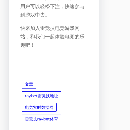
用户可以轻松下注，快速参与
到游戏中去。
快来加入雷竞技电竞游戏网
站，和我们一起体验电竞的乐
趣吧！
文章
raybet雷竞技地址
电竞实时数据网
雷竞技raybet体育