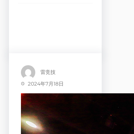
Facebook
Twitter
LinkedIn
Instagram
雷竞技
2024年7月18日