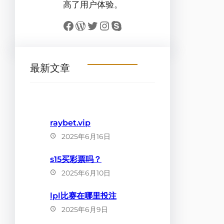
高了用户体验。
Facebook
WordPress
Twitter
Instagram
Skype
最新文章
raybet.vip
2025年6月16日
s15买彩票吗？
2025年6月10日
lpl比赛在哪里投注
2025年6月9日