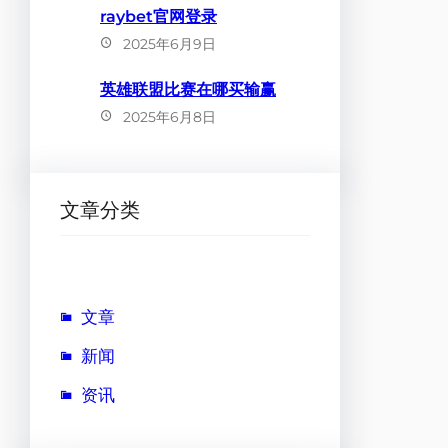
raybet官网登录
2025年6月9日
英雄联盟比赛在哪买输赢
2025年6月8日
文章分类
文章
新闻
资讯