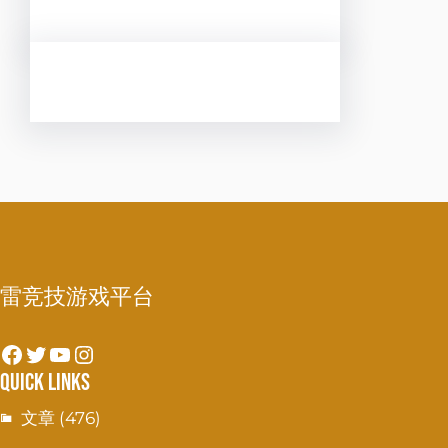
雷竞技游戏平台
Facebook
Twitter
YouTube
Instagram
Quick Links
文章
(476)