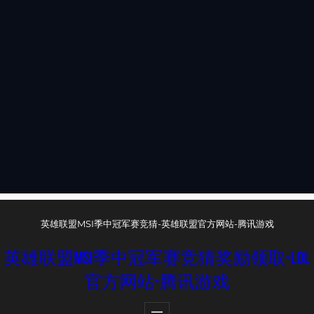
跳
英雄联盟MSI季中冠军赛竞猜-英雄联盟官方网站-腾讯游戏
至
内
英雄联盟MSI季中冠军赛竞猜奖励领取-LOL
容
官方网站-腾讯游戏