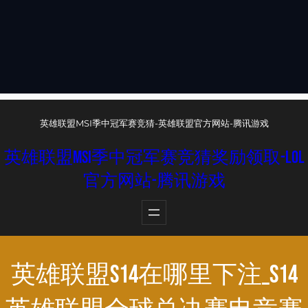
跳
英雄联盟MSI季中冠军赛竞猜-英雄联盟官方网站-腾讯游戏
至
内
英雄联盟MSI季中冠军赛竞猜奖励领取-LOL
容
官方网站-腾讯游戏
英雄联盟S14在哪里下注_S14