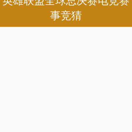
英雄联盟全球总决赛电竞赛
事竞猜
IM电竞竞猜平台