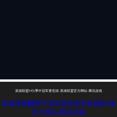
跳
英雄联盟MSI季中冠军赛竞猜-英雄联盟官方网站-腾讯游戏
至
内
英雄联盟MSI季中冠军赛竞猜奖励领取-LOL
容
官方网站-腾讯游戏