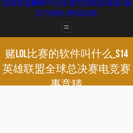
英雄联盟MSI季中冠军赛竞猜奖励领取-LOL
容
官方网站-腾讯游戏
赌lol比赛的软件叫什么_S14
英雄联盟全球总决赛电竞赛
事竞猜