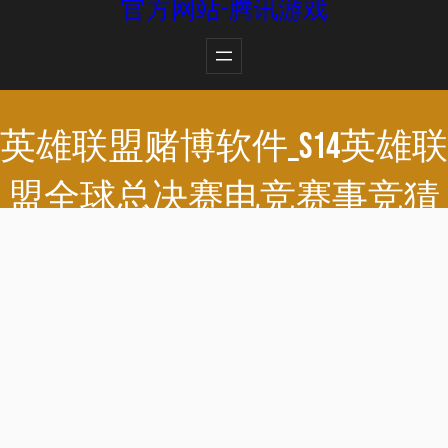
官方网站-腾讯游戏
英雄联盟赌博软件_S14英雄联
盟全球总决赛电竞赛事竞猜