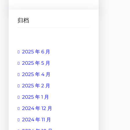
归档
2025 年 6 月
2025 年 5 月
2025 年 4 月
2025 年 2 月
2025 年 1 月
2024 年 12 月
2024 年 11 月