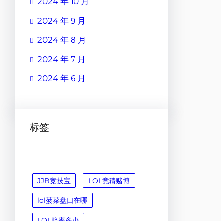
2024 年 10 月
2024 年 9 月
2024 年 8 月
2024 年 7 月
2024 年 6 月
标签
JJB竞技宝
LOL竞猜赌博
lol菠菜盘口在哪
LOL赔率多少