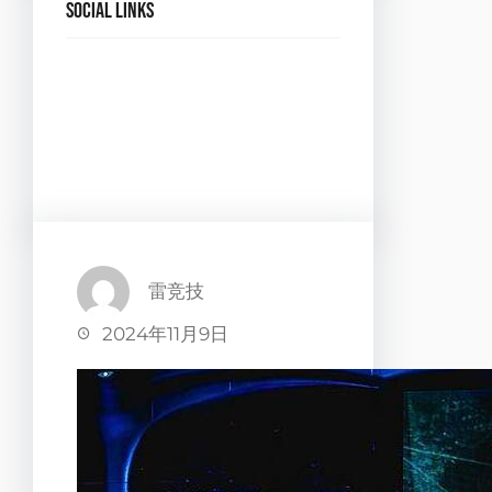
Social Links
Facebook
Twitter
LinkedIn
Instagram
雷竞技
2024年11月9日