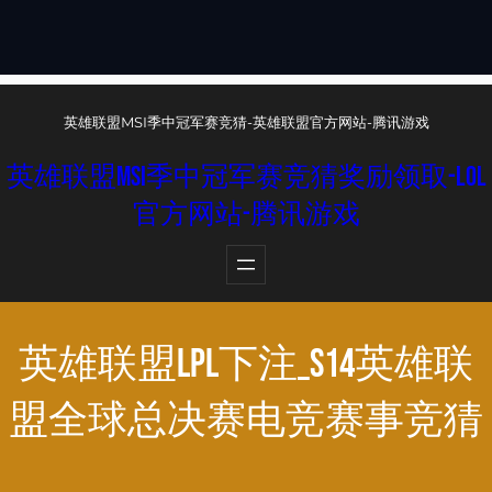
跳
英雄联盟MSI季中冠军赛竞猜-英雄联盟官方网站-腾讯游戏
至
内
英雄联盟MSI季中冠军赛竞猜奖励领取-LOL
容
官方网站-腾讯游戏
英雄联盟lpl下注_S14英雄联
盟全球总决赛电竞赛事竞猜