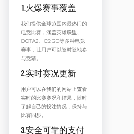
1.火爆赛事覆盖
我们提供全球范围内最热门的
电竞比赛，涵盖英雄联盟、
DOTA2、CS:GO等多种电竞
赛事，让用户可以随时随地参
与竞猜。
2.实时赛况更新
用户可以在我们的网站上查看
实时的比赛赛况和结果，随时
了解自己的投注情况，保持与
比赛同步。
3.安全可靠的支付