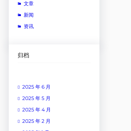
文章
新闻
资讯
归档
2025 年 6 月
2025 年 5 月
2025 年 4 月
2025 年 2 月