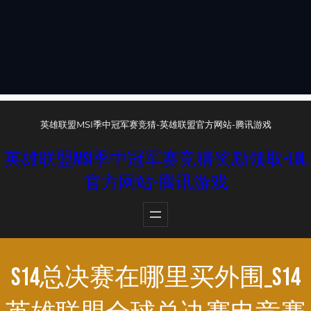
跳
英雄联盟MSI季中冠军赛竞猜-英雄联盟官方网站-腾讯游戏
至
内
英雄联盟MSI季中冠军赛竞猜奖励领取-LOL
容
官方网站-腾讯游戏
S14总决赛在哪里买外围_S14