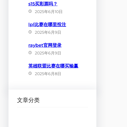
s15买彩票吗？
2025年6月10日
lpl比赛在哪里投注
2025年6月9日
raybet官网登录
2025年6月9日
英雄联盟比赛在哪买输赢
2025年6月8日
文章分类