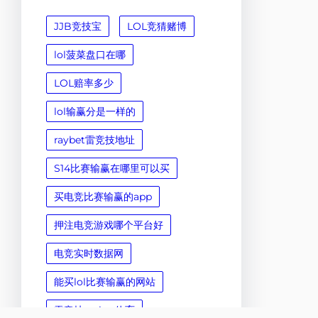
JJB竞技宝
LOL竞猜赌博
lol菠菜盘口在哪
LOL赔率多少
lol输赢分是一样的
raybet雷竞技地址
S14比赛输赢在哪里可以买
买电竞比赛输赢的app
押注电竞游戏哪个平台好
电竞实时数据网
能买lol比赛输赢的网站
雷竞技raybet体育