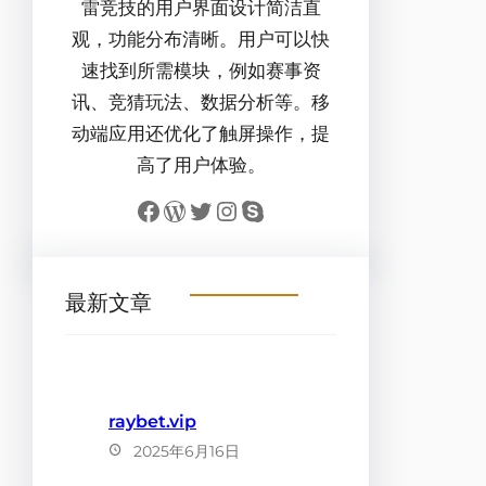
雷竞技的用户界面设计简洁直
观，功能分布清晰。用户可以快
速找到所需模块，例如赛事资
讯、竞猜玩法、数据分析等。移
动端应用还优化了触屏操作，提
高了用户体验。
Facebook
WordPress
Twitter
Instagram
Skype
最新文章
raybet.vip
2025年6月16日