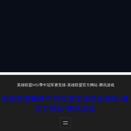
跳
英雄联盟MSI季中冠军赛竞猜-英雄联盟官方网站-腾讯游戏
至
内
英雄联盟MSI季中冠军赛竞猜奖励领取-LOL
容
官方网站-腾讯游戏