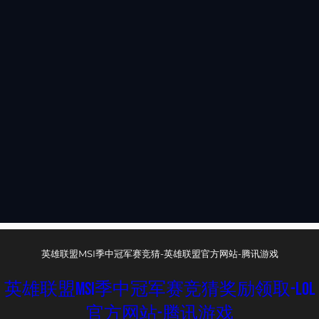
跳
英雄联盟MSI季中冠军赛竞猜-英雄联盟官方网站-腾讯游戏
至
内
英雄联盟MSI季中冠军赛竞猜奖励领取-LOL
容
官方网站-腾讯游戏