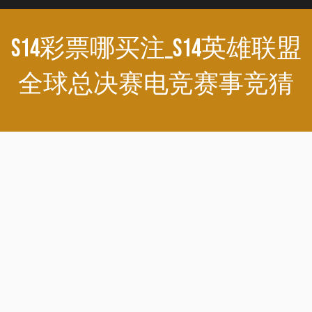
S14彩票哪买注_S14英雄联盟
全球总决赛电竞赛事竞猜