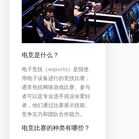
电竞是什么？
电子竞技（esports）是指使
用电子设备进行的竞技比赛，
通常包括网络游戏比赛。参与
者可以是专业选手或业余爱好
者，他们通过比赛展示技能、
竞争实力和团队合作能力。
电竞比赛的种类有哪些？