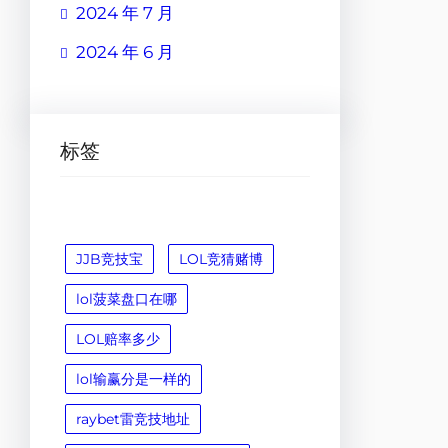
2024 年 7 月
2024 年 6 月
标签
JJB竞技宝
LOL竞猜赌博
lol菠菜盘口在哪
LOL赔率多少
lol输赢分是一样的
raybet雷竞技地址