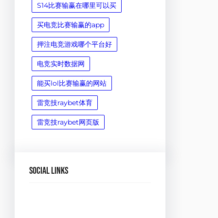
S14比赛输赢在哪里可以买
买电竞比赛输赢的app
押注电竞游戏哪个平台好
电竞实时数据网
能买lol比赛输赢的网站
雷竞技raybet体育
雷竞技raybet网页版
Social Links