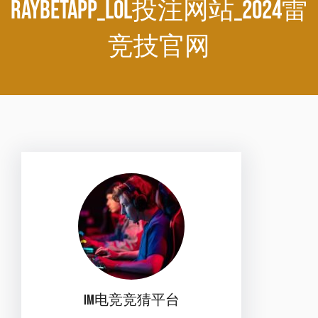
RAYBETapp_LOL投注网站_2024雷
竞技官网
IM电竞竞猜平台