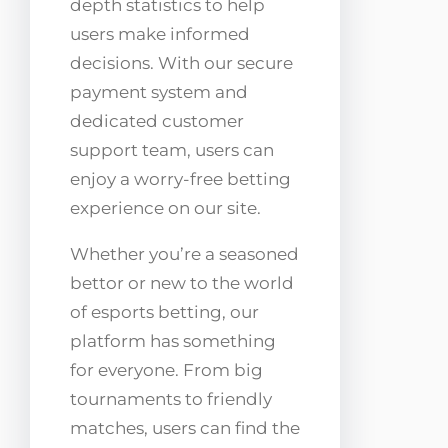
depth statistics to help
users make informed
decisions. With our secure
payment system and
dedicated customer
support team, users can
enjoy a worry-free betting
experience on our site.
Whether you’re a seasoned
bettor or new to the world
of esports betting, our
platform has something
for everyone. From big
tournaments to friendly
matches, users can find the