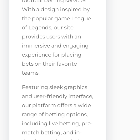
football betting services.
With a design inspired by
the popular game League
of Legends, our site
provides users with an
immersive and engaging
experience for placing
bets on their favorite
teams.
Featuring sleek graphics
and user-friendly interface,
our platform offers a wide
range of betting options,
including live betting, pre-
match betting, and in-