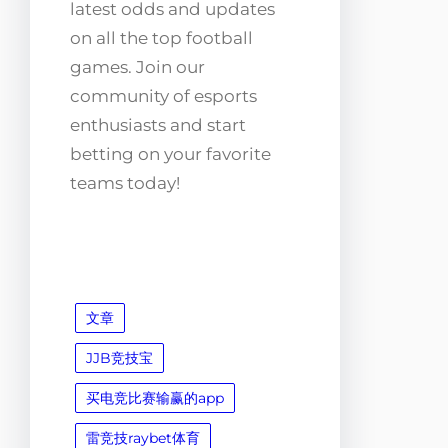
latest odds and updates
on all the top football
games. Join our
community of esports
enthusiasts and start
betting on your favorite
teams today!
文章
JJB竞技宝
买电竞比赛输赢的app
雷竞技raybet体育