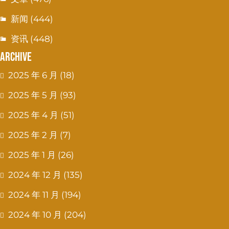
新闻
(444)
资讯
(448)
Archive
2025 年 6 月
(18)
2025 年 5 月
(93)
2025 年 4 月
(51)
2025 年 2 月
(7)
2025 年 1 月
(26)
2024 年 12 月
(135)
2024 年 11 月
(194)
2024 年 10 月
(204)