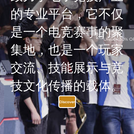
的专业平台，它不仅
是一个电竞赛事的聚
Unlock 30% O
集地，也是一个玩家
交流、技能展示与竞
技文化传播的载体。
Discover