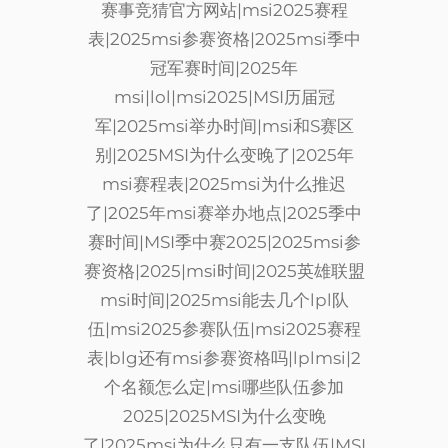
赛事竞猜官方网站|msi2025赛程
表|2025msi参赛资格|2025msi季中
冠军赛时间|2025年
msi|lol|msi2025|MSI历届冠
军|2025msi举办时间|msi和S赛区
别|2025MSI为什么变晚了|2025年
msi赛程表|2025msi为什么推迟
了|2025年msi赛举办地点|2025季中
赛时间|MSI季中赛2025|2025msi参
赛资格|2025|msi时间|2025英雄联盟
msi时间|2025msi能去几个lpl队
伍|msi2025参赛队伍|msi2025赛程
表|blg还有msi参赛资格吗|lplmsi|2
个名额怎么定|msi哪些队伍参加
2025|2025MSI为什么变晚
了|2025msi为什么只有一支队伍|MSI