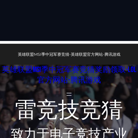
跳
英雄联盟MSI季中冠军赛竞猜-英雄联盟官方网站-腾讯游戏
至
内
英雄联盟MSI季中冠军赛竞猜奖励领取-LOL
容
官方网站-腾讯游戏
雷竞技竞猜
致力于电子竞技产业