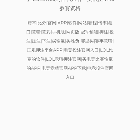
参赛资格
赔率|比分|官网|APP|软件|网站|赛程|倍率|盘
口|竞猜|竞彩|手机版|网页版|冠军预测|押注|投
注|压注|下注|买输赢|买胜负|哪里买|赛事竞猜|
正规押注平台APP|电竞投注官网入口|LOL比
赛的软件|LOL竞猜押注官网|买电竞比赛输赢
的APP|电竞竞猜官网APP下载|电竞投注官网
入口
IM电竞支持